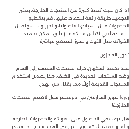
إذا كان لديك كمية كبيرة من المنتجات الطازجة، يعتبر
التجميد طريقة رائعة للحفاظ عليها. قم بتقطيع
الخضروات مثل السبانخ، الفاصوليا، والجزر، وبلانشها قبل
تجميدها في أكياس محكمة الإغلاق. يمكن تجميد
الفواكه مثل التوت والموز المقطع مباشرة.
تدوير المخزون
عند تجديد المخزون، حرك المنتجات القديمة إلى الأمام
وضع المنتجات الجديدة في الخلف. هذا يضمن استخدام
المنتجات القديمة أولاً، مما يقلل من الهدر.
زوروا سوق المزارعين في ديرفيلدز مول لأطعم المنتجات
الطازجة!
هل ترغب في الحصول على الفواكه والخضروات الطازجة
والمزروعة محليًا؟ سوق المزارعين المحبوب في ديرفيلدز